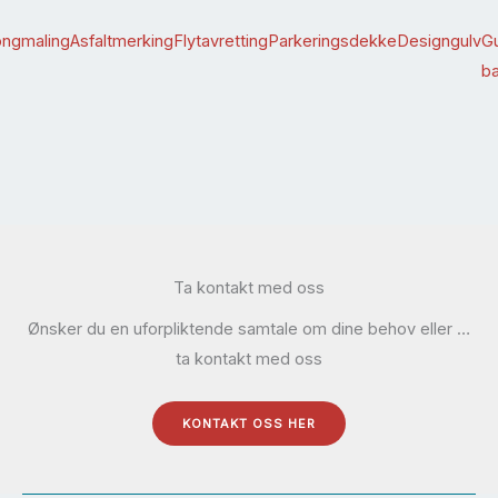
ngmaling
Asfaltmerking
Flytavretting
Parkeringsdekke
Designgulv
Gu
ba
Ta kontakt med oss
Ønsker du en uforpliktende samtale om dine behov eller …
ta kontakt med oss
KONTAKT OSS HER