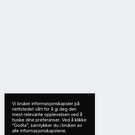
Vi bruker informasjonskapsler på
nettstedet vårt for å gi deg den
mest relevante opplevelsen ved å
huske dine preferanser. Ved å klikke
“Godta”, samtykker du i bruken av
alle informasjonskapslene.