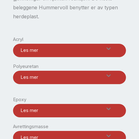
beleggene Hummervoll benytter er av typen
herdeplast.
Acryl
Les mer
Polyeuretan
Les mer
Epoxy
Les mer
Avrettingsmasse
Les mer