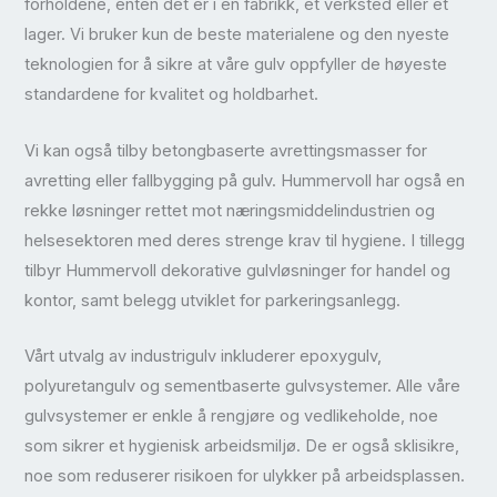
forholdene, enten det er i en fabrikk, et verksted eller et
lager. Vi bruker kun de beste materialene og den nyeste
teknologien for å sikre at våre gulv oppfyller de høyeste
standardene for kvalitet og holdbarhet.
Vi kan også tilby betongbaserte avrettingsmasser for
avretting eller fallbygging på gulv. Hummervoll har også en
rekke løsninger rettet mot næringsmiddelindustrien og
helsesektoren med deres strenge krav til hygiene. I tillegg
tilbyr Hummervoll dekorative gulvløsninger for handel og
kontor, samt belegg utviklet for parkeringsanlegg.
Vårt utvalg av industrigulv inkluderer epoxygulv,
polyuretangulv og sementbaserte gulvsystemer. Alle våre
gulvsystemer er enkle å rengjøre og vedlikeholde, noe
som sikrer et hygienisk arbeidsmiljø. De er også sklisikre,
noe som reduserer risikoen for ulykker på arbeidsplassen.