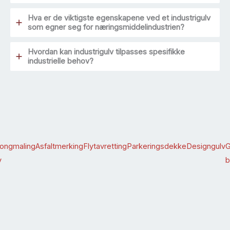
Hva er de viktigste egenskapene ved et industrigulv
som egner seg for næringsmiddelindustrien?
Hvordan kan industrigulv tilpasses spesifikke
industrielle behov?
ongmaling
Asfaltmerking
Flytavretting
Parkeringsdekke
Designgulv
G
v
b