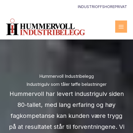
Hopp
INDUSTRI
OFFSHORE
PRIVAT
rett
til
innholdet
Hummervoll Industribelegg
Industrigulv som tåler tøffe belastninger
Hummervoll har levert industrigulv siden
80-tallet, med lang erfaring og høy
fagkompetanse kan kunden være trygg
på at resultatet står til forventningene. Vi