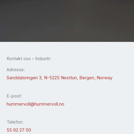
Kontakt oss – Industri
Adresse:
Sanddalsringen 3, N-5225 Nesttun, Bergen, Norway
E-post:
hummervoll@hummervoll.no
Telefon:
55 92 27 00