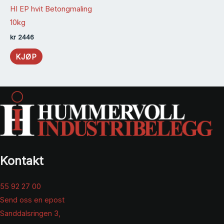
HI EP hvit Betongmaling
10kg
kr
2446
KJØP
Kontakt
55 92 27 00
Send oss en epost
Sanddalsringen 3,