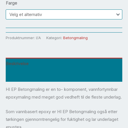
Farge
Produktnummer:
I/A
Kategori:
Betongmaling
Beskrivelse
Tilleggsinformasjon
HI EP Betongmaling er en to- komponent, vannfortynnbar
epoxymaling med meget god vedheft til de fleste underlag.
Som vannbasert epoxy er HI EP Betongmaling også etter
tørkingen gjennomtrengelig for fuktighet og lar underlaget
«puste».