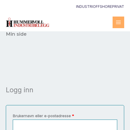
Hopp
INDUSTRI
OFFSHORE
PRIVAT
rett
til
innholdet
Min side
Logg inn
Påkrevd
Brukernavn eller e-postadresse
*