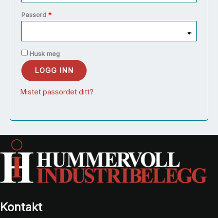
Påkrevd
Passord
*
Husk meg
LOGG INN
Mistet passordet ditt?
Kontakt