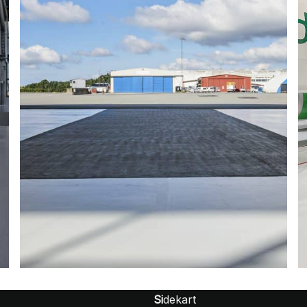
Si
dekart